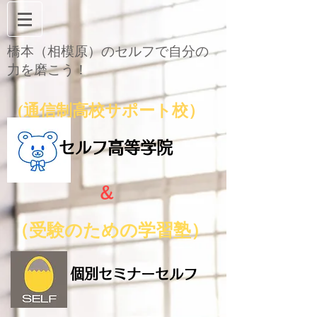
橋本（相模原）のセルフで自分の
力を磨こう！
通信制高校サポート
校）
(
セルフ高等学院
＆
（受験のための学
習
塾）
個別セミナーセルフ