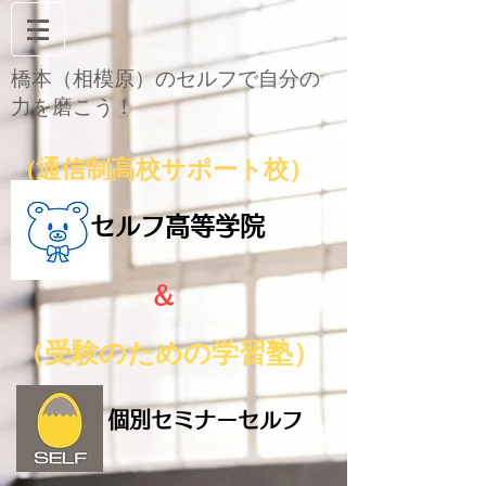
橋本（相模原）のセルフで自分の
力を磨こう！
通信制高校サポート
校）
(
セルフ高等学院
＆
（受験のための学
習
塾）
個別セミナーセルフ